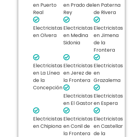
en Puerto
en Prado del
en Paterna
Real
Rey
de Rivera
Electricistas
Electricistas
Electricistas
en Olvera
en Medina
en Jimena
Sidonia
de la
Frontera
Electricistas
Electricistas
Electricistas
en La Línea
en Jerez de
en
de la
la Frontera
Grazalema
Concepción
Electricistas
Electricistas
en El Gastor
en Espera
Electricistas
Electricistas
Electricistas
en Chipiona
en Conil de
en Castellar
la Frontera
de la