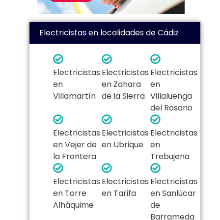
Electricistas en localidades de Cádiz
Electricistas
Electricistas
Electricistas
en
en Zahara
en
Villamartín
de la Sierra
Villaluenga
del Rosario
Electricistas
Electricistas
Electricistas
en Vejer de
en Ubrique
en
la Frontera
Trebujena
Electricistas
Electricistas
Electricistas
en Torre
en Tarifa
en Sanlúcar
Alháquime
de
Barrameda