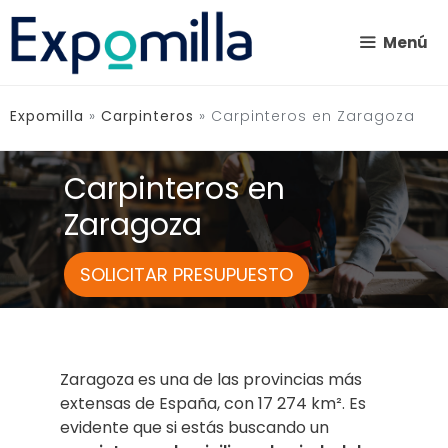
Saltar
al
Menú
contenido
Expomilla
»
Carpinteros
»
Carpinteros en Zaragoza
Carpinteros en
Zaragoza
SOLICITAR PRESUPUESTO
Zaragoza es una de las provincias más
extensas de España, con 17 274 km². Es
evidente que si estás buscando un