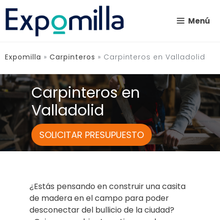
Saltar
al
Menú
contenido
Expomilla
»
Carpinteros
»
Carpinteros en Valladolid
Carpinteros en
Valladolid
SOLICITAR PRESUPUESTO
¿Estás pensando en construir una casita
de madera en el campo para poder
desconectar del bullicio de la ciudad?