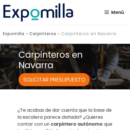
Saltar
al
Menú
contenido
Expomilla
»
Carpinteros
»
Carpinteros en Navarra
Carpinteros en
Navarra
SOLICITAR PRESUPUESTO
¿Te acabas de dar cuenta que la base de
la escalera parece dañada? ¿Quieres
contar con un
carpintero autónomo
que